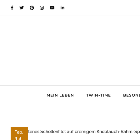
Skip
to
content
MEIN LEBEN
TWIN-TIME
BESON
Feb.
14