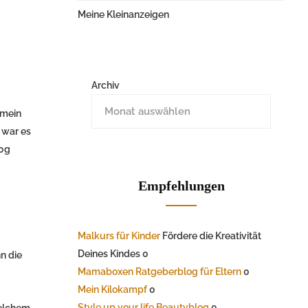
Meine Kleinanzeigen
Archiv
 mein
 war es
50g
Empfehlungen
Malkurs für Kinder
Fördere die Kreativität
Deines Kindes 0
n die
Mamaboxen Ratgeberblog für Eltern
0
Mein Kilokampf
0
Style up your life Beautyblog
0
welchem