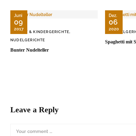
Juni
Dez.
09
06
2017
2020
,
BABY & KINDERGERICHTE
NUDELGERI
NUDELGERICHTE
Spaghetti mit
Bunter Nudelteller
Leave a Reply