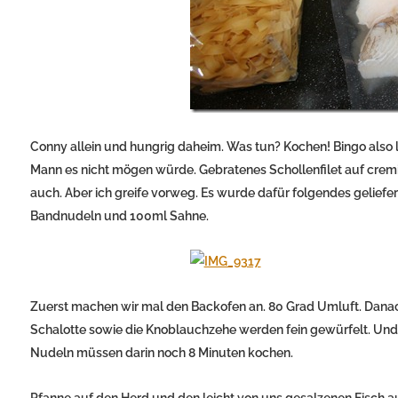
Conny allein und hungrig daheim. Was tun? Kochen! Bingo also l
Mann es nicht mögen würde. Gebratenes Schollenfilet auf crem
auch. Aber ich greife vorweg. Es wurde dafür folgendes geliefert
Bandnudeln und 100ml Sahne.
Zuerst machen wir mal den Backofen an. 80 Grad Umluft. Danach
Schalotte sowie die Knoblauchzehe werden fein gewürfelt. Und 
Nudeln müssen darin noch 8 Minuten kochen.
Pfanne auf den Herd und den leicht von uns gesalzenen Fisch au