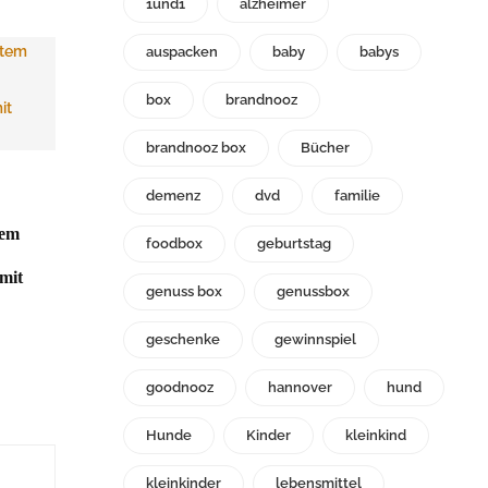
1und1
alzheimer
auspacken
baby
babys
box
brandnooz
brandnooz box
Bücher
demenz
dvd
familie
tem
foodbox
geburtstag
mit
genuss box
genussbox
geschenke
gewinnspiel
goodnooz
hannover
hund
Hunde
Kinder
kleinkind
kleinkinder
lebensmittel