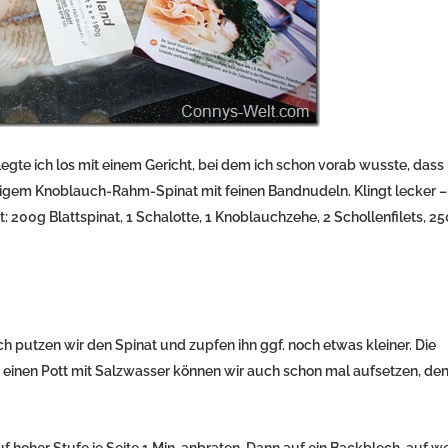
egte ich los mit einem Gericht, bei dem ich schon vorab wusste, dass
igem Knoblauch-Rahm-Spinat mit feinen Bandnudeln. Klingt lecker –
: 200g Blattspinat, 1 Schalotte, 1 Knoblauchzehe, 2 Schollenfilets, 2
 putzen wir den Spinat und zupfen ihn ggf. noch etwas kleiner. Die
einen Pott mit Salzwasser können wir auch schon mal aufsetzen, den
f hoher Stufe je Seite 1 Min. anbraten. Dann auf ein Backblech, auf 