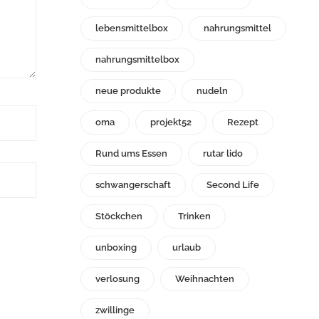
lebensmittelbox
nahrungsmittel
nahrungsmittelbox
neue produkte
nudeln
oma
projekt52
Rezept
Rund ums Essen
rutar lido
schwangerschaft
Second Life
Stöckchen
Trinken
unboxing
urlaub
verlosung
Weihnachten
zwillinge