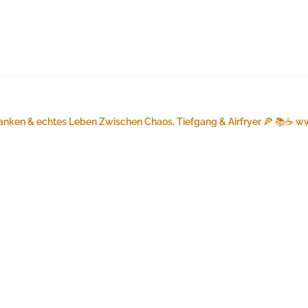
anken & echtes Leben
Zwischen Chaos, Tiefgang & Airfryer 🍕 📚☕️
ww