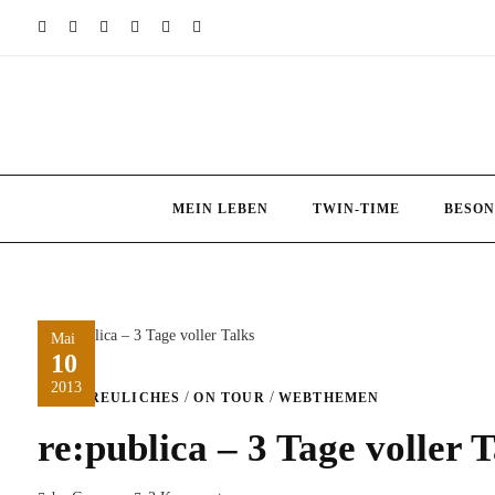
Skip
to
content
MEIN LEBEN
TWIN-TIME
BESON
Mai
10
2013
/
/
ERFREULICHES
ON TOUR
WEBTHEMEN
re:publica – 3 Tage voller T