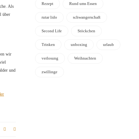
Rezept
Rund ums Essen
che. Als
l über
rutar lido
schwangerschaft
Second Life
Stöckchen
Trinken
unboxing
urlaub
ren wir
verlosung
Weihnachten
viel
älder und
zwillinge
der