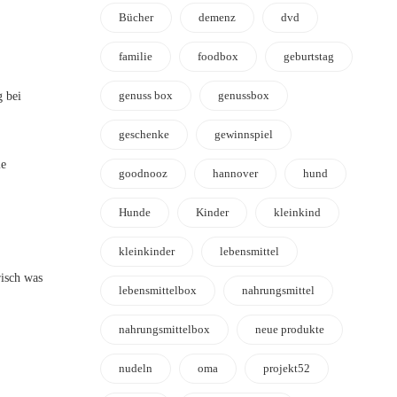
Bücher
demenz
dvd
familie
foodbox
geburtstag
genuss box
genussbox
g bei
geschenke
gewinnspiel
ie
goodnooz
hannover
hund
Hunde
Kinder
kleinkind
kleinkinder
lebensmittel
risch was
lebensmittelbox
nahrungsmittel
nahrungsmittelbox
neue produkte
nudeln
oma
projekt52