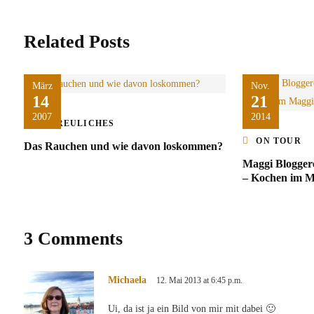
Related Posts
März
Nov.
14
21
2007
2014
ERFREULICHES
ON TOUR
Das Rauchen und wie davon loskommen?
Maggi Blogger
– Kochen im M
3 Comments
Michaela
12. Mai 2013 at 6:45 p.m.
Ui, da ist ja ein Bild von mir mit dabei 🙂