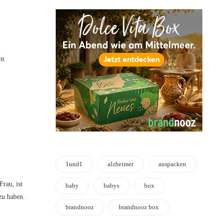
nt
1und1
alzheimer
auspacken
Frau, ist
baby
babys
box
zu haben.
brandnooz
brandnooz box