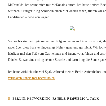
McDonalds. Ich setzte mich mit McDonalds durch. Ich hatte tierisch Bo
wir nach 2 Burger King Schildern einen McDonalds sahen, fuhren wir ab
Landstraße” – hehe von wegen.
Von rechts sind wir gekommen und folgten der roten Linie bis zum A, d
sauer über diese Fahrverlängerung? Nein – ganz und gar nicht. Wir lachte
häufiger mal den Fuß vom Gas nehmen und irgendwo abfahren und erst e
Dörfer. Es war eine richtig schöne Strecke und dazu hing die Sonne gan
Ich hatte wirklich sehr viel Spaß während meines Berlin Aufenthaltes und
verpassten Panels mal nachzuholen
.
,
,
,
,
BERLIN
NETWORKING
PANELS
RE:PUBLICA
TALK