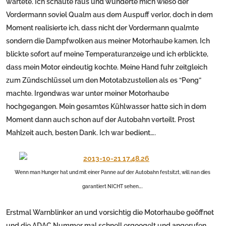
wartete. Ich schaute raus und wunderte mich wieso der
Vordermann soviel Qualm aus dem Auspuff verlor, doch in dem
Moment realisierte ich, dass nicht der Vordermann qualmte
sondern die Dampfwolken aus meiner Motorhaube kamen. Ich
blickte sofort auf meine Temperaturanzeige und ich erblickte,
dass mein Motor eindeutig kochte. Meine Hand fuhr zeitgleich
zum Zündschlüssel um den Mototabzustellen als es “Peng”
machte. Irgendwas war unter meiner Motorhaube
hochgegangen. Mein gesamtes Kühlwasser hatte sich in dem
Moment dann auch schon auf der Autobahn verteilt. Prost
Mahlzeit auch, besten Dank. Ich war bedient….
Wenn man Hunger hat und mit einer Panne auf der Autobahn festsitzt, will nan dies
garantiert NICHT sehen….
Erstmal Warnblinker an und vorsichtig die Motorhaube geöffnet
und die ADAC Nummer mal schnell ergoogelt und angerufen.