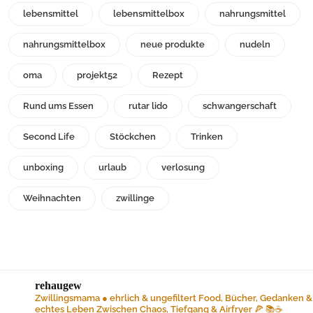
lebensmittel
lebensmittelbox
nahrungsmittel
nahrungsmittelbox
neue produkte
nudeln
oma
projekt52
Rezept
Rund ums Essen
rutar lido
schwangerschaft
Second Life
Stöckchen
Trinken
unboxing
urlaub
verlosung
Weihnachten
zwillinge
rehaugew
Zwillingsmama ● ehrlich & ungefiltert
Food, Bücher, Gedanken &
echtes Leben
Zwischen Chaos, Tiefgang & Airfryer 🍕 📚☕️