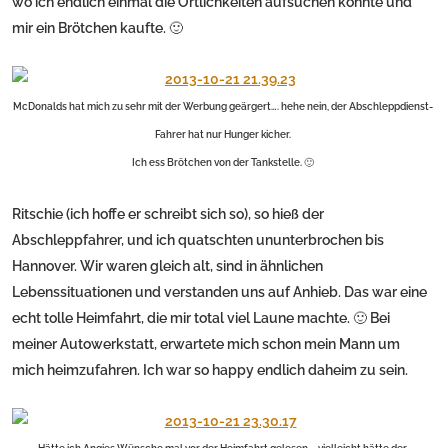
wo ich endlich einmal die Örtlichkeiten aufsuchen konnte und
mir ein Brötchen kaufte. 🙂
McDonalds hat mich zu sehr mit der Werbung geärgert…. hehe nein, der Abschleppdienst-
Fahrer hat nur Hunger kicher.
Ich ess Brötchen von der Tankstelle. 🙂
Ritschie (ich hoffe er schreibt sich so), so hieß der
Abschleppfahrer, und ich quatschten ununterbrochen bis
Hannover. Wir waren gleich alt, sind in ähnlichen
Lebenssituationen und verstanden uns auf Anhieb. Das war eine
echt tolle Heimfahrt, die mir total viel Laune machte. 🙂 Bei
meiner Autowerkstatt, erwartete mich schon mein Mann um
mich heimzufahren. Ich war so happy endlich daheim zu sein.