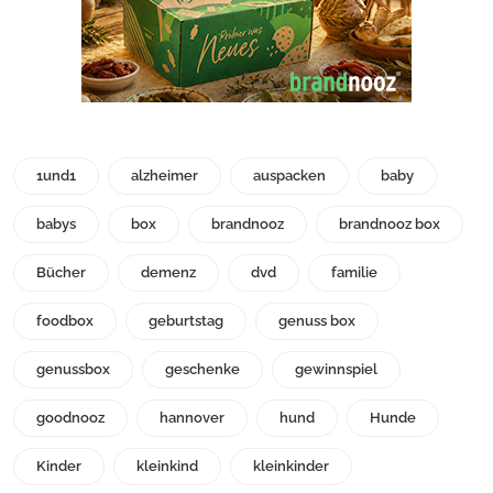
1und1
alzheimer
auspacken
baby
babys
box
brandnooz
brandnooz box
Bücher
demenz
dvd
familie
foodbox
geburtstag
genuss box
genussbox
geschenke
gewinnspiel
goodnooz
hannover
hund
Hunde
Kinder
kleinkind
kleinkinder