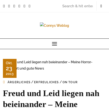
Skip
to
content
Okt.
23
2013
/
/
ÄRGERLICHES
ERFREULICHES
ON TOUR
Freud und Leid liegen nah
beieinander – Meine