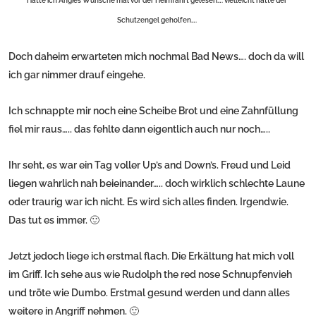
Hätte ich Angies Wünsche mal vor der Heimfahrt gelesen…. vielleicht hätte der
Schutzengel geholfen….
Doch daheim erwarteten mich nochmal Bad News…. doch da will
ich gar nimmer drauf eingehe.
Ich schnappte mir noch eine Scheibe Brot und eine Zahnfüllung
fiel mir raus….. das fehlte dann eigentlich auch nur noch…..
Ihr seht, es war ein Tag voller Up’s and Down’s. Freud und Leid
liegen wahrlich nah beieinander….. doch wirklich schlechte Laune
oder traurig war ich nicht. Es wird sich alles finden. Irgendwie.
Das tut es immer. 🙂
Jetzt jedoch liege ich erstmal flach. Die Erkältung hat mich voll
im Griff. Ich sehe aus wie Rudolph the red nose Schnupfenvieh
und tröte wie Dumbo. Erstmal gesund werden und dann alles
weitere in Angriff nehmen. 🙂