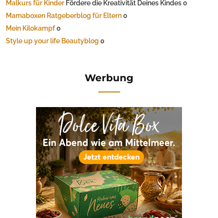
Malkurs für Kinder
Fördere die Kreativität Deines Kindes 0
Mamaboxen Ratgeberblog für Eltern
0
Mein Kilokampf
0
Style up your life Beautyblog
0
Werbung