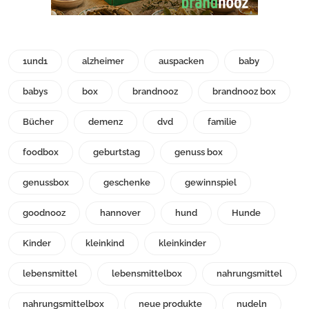
1und1
alzheimer
auspacken
baby
babys
box
brandnooz
brandnooz box
Bücher
demenz
dvd
familie
foodbox
geburtstag
genuss box
genussbox
geschenke
gewinnspiel
goodnooz
hannover
hund
Hunde
Kinder
kleinkind
kleinkinder
lebensmittel
lebensmittelbox
nahrungsmittel
nahrungsmittelbox
neue produkte
nudeln