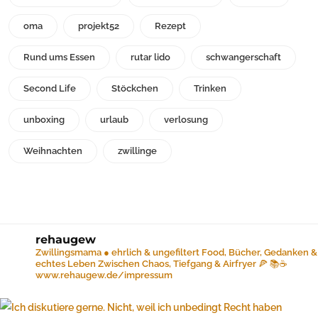
oma
projekt52
Rezept
Rund ums Essen
rutar lido
schwangerschaft
Second Life
Stöckchen
Trinken
unboxing
urlaub
verlosung
Weihnachten
zwillinge
rehaugew
Zwillingsmama ● ehrlich & ungefiltert
Food, Bücher, Gedanken &
echtes Leben
Zwischen Chaos, Tiefgang & Airfryer 🍕 📚☕️
www.rehaugew.de/impressum