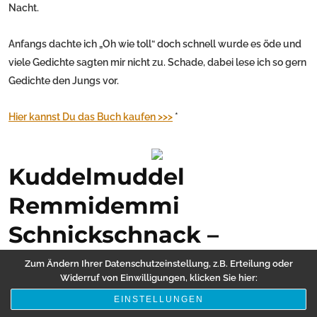
Nacht.
Anfangs dachte ich „Oh wie toll“ doch schnell wurde es öde und
viele Gedichte sagten mir nicht zu. Schade, dabei lese ich so gern
Gedichte den Jungs vor.
Hier kannst Du das Buch kaufen >>>
*
Kuddelmuddel
Remmidemmi
Schnickschnack –
Gedichte für alle von
Zum Ändern Ihrer Datenschutzeinstellung, z.B. Erteilung oder
Widerruf von Einwilligungen, klicken Sie hier:
Arne Routenberg
EINSTELLUNGEN