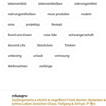
lebensmittel
lebensmittelbox
nahrungsmittel
nahrungsmittelbox
neue produkte
nudeln
oma
projekt52
Rezept
Rund ums Essen
rutar lido
schwangerschaft
Second Life
Stöckchen
Trinken
unboxing
urlaub
verlosung
Weihnachten
zwillinge
rehaugew
Zwillingsmama ● ehrlich & ungefiltert
Food, Bücher, Gedanken &
echtes Leben
Zwischen Chaos, Tiefgang & Airfryer 🍕 📚☕️