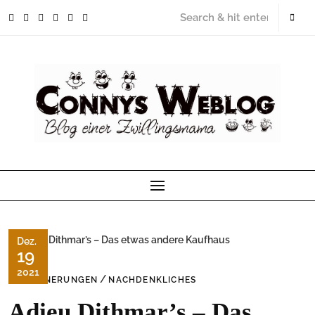
Skip
to
content
Dez.
19
2021
/
ERINNERUNGEN
NACHDENKLICHES
Adieu Dithmar’s – Das