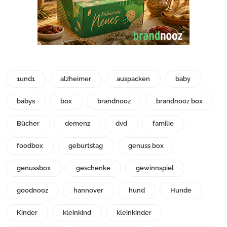
1und1
alzheimer
auspacken
baby
babys
box
brandnooz
brandnooz box
Bücher
demenz
dvd
familie
foodbox
geburtstag
genuss box
genussbox
geschenke
gewinnspiel
goodnooz
hannover
hund
Hunde
Kinder
kleinkind
kleinkinder