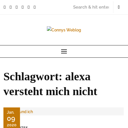
Skip
to
content
Schlagwort:
alexa
versteht mich nicht
Jan.
09
2020
ERLEBTES