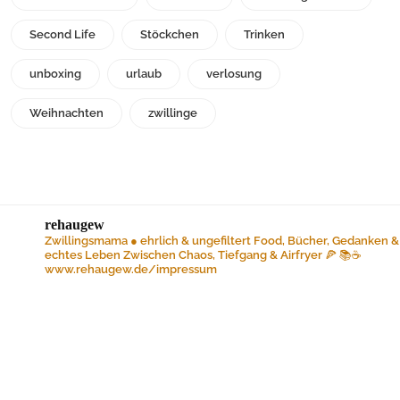
Second Life
Stöckchen
Trinken
unboxing
urlaub
verlosung
Weihnachten
zwillinge
rehaugew
Zwillingsmama ● ehrlich & ungefiltert
Food, Bücher, Gedanken &
echtes Leben
Zwischen Chaos, Tiefgang & Airfryer 🍕 📚☕️
www.rehaugew.de/impressum