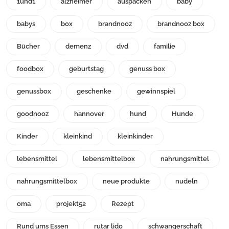
1und1
alzheimer
auspacken
baby
babys
box
brandnooz
brandnooz box
Bücher
demenz
dvd
familie
foodbox
geburtstag
genuss box
genussbox
geschenke
gewinnspiel
goodnooz
hannover
hund
Hunde
Kinder
kleinkind
kleinkinder
lebensmittel
lebensmittelbox
nahrungsmittel
nahrungsmittelbox
neue produkte
nudeln
oma
projekt52
Rezept
Rund ums Essen
rutar lido
schwangerschaft