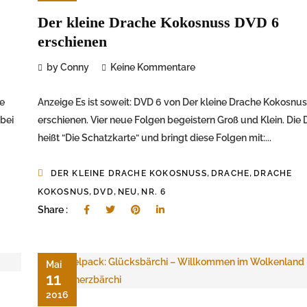
Der kleine Drache Kokosnuss DVD 6
erschienen
by Conny
Keine Kommentare
te
Anzeige Es ist soweit: DVD 6 von Der kleine Drache Kokosnuss
abei
erschienen. Vier neue Folgen begeistern Groß und Klein. Die
heißt “Die Schatzkarte“ und bringt diese Folgen mit:...
,
,
DER KLEINE DRACHE KOKOSNUSS
DRACHE
DRACHE
,
,
,
KOKOSNUS
DVD
NEU
NR. 6
Share :
Mai
11
2016