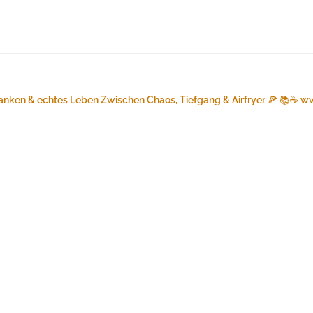
anken & echtes Leben
Zwischen Chaos, Tiefgang & Airfryer 🍕 📚☕️
ww