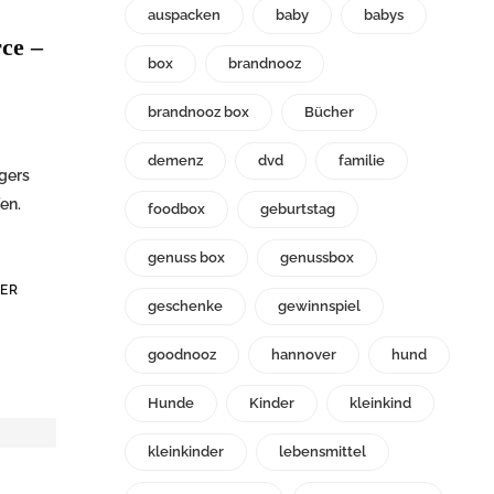
auspacken
baby
babys
ce –
box
brandnooz
brandnooz box
Bücher
demenz
dvd
familie
gers
en.
foodbox
geburtstag
genuss box
genussbox
ER
geschenke
gewinnspiel
goodnooz
hannover
hund
Hunde
Kinder
kleinkind
kleinkinder
lebensmittel