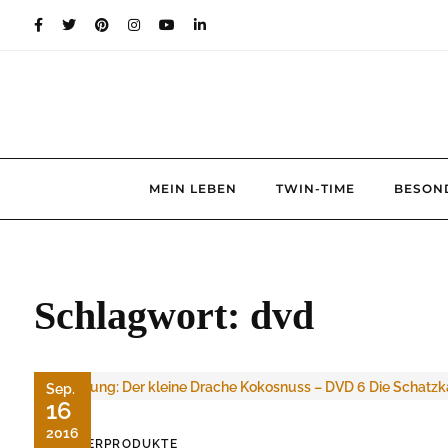
Skip
to
content
MEIN LEBEN
TWIN-TIME
BESON
Schlagwort:
dvd
Sep.
16
2016
KINDERPRODUKTE