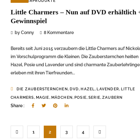
KINDERPRODUKTE
Little Charmers – Nun auf DVD erhältlich 
Gewinnspiel
by Conny
8 Kommentare
Bereits seit Juni 2015 verzaubern die Little Charmers auf Nicko
im Vorschulprogramm die Kleinen. Die Zaubersternchen heißen
Hazel, Posie und Lavender und sind charmante Zauberlehrlinge.
erleben mit ihren Tierfreunden...
,
,
,
,
DIE ZAUBERSTERNCHEN
DVD
HAZEL
LAVENDER
LITTLE
,
,
,
,
,
CHARMERS
MAGIE
MÄDCHEN
POSIE
SERIE
ZAUBERN
Share :
1
2
3
4