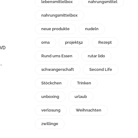
lebensmittelbox
nahrungsmittel
nahrungsmittelbox
neue produkte
nudeln
oma
projekt52
Rezept
DVD
Rund ums Essen
rutar lido
.
schwangerschaft
Second Life
Stöckchen
Trinken
unboxing
urlaub
verlosung
Weihnachten
zwillinge