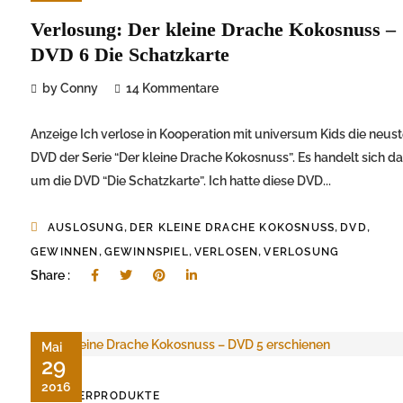
Verlosung: Der kleine Drache Kokosnuss –
DVD 6 Die Schatzkarte
by Conny
14 Kommentare
Anzeige Ich verlose in Kooperation mit universum Kids die neus
DVD der Serie “Der kleine Drache Kokosnuss”. Es handelt sich d
um die DVD “Die Schatzkarte”. Ich hatte diese DVD...
,
,
,
AUSLOSUNG
DER KLEINE DRACHE KOKOSNUSS
DVD
,
,
,
GEWINNEN
GEWINNSPIEL
VERLOSEN
VERLOSUNG
Share :
Mai
29
2016
KINDERPRODUKTE