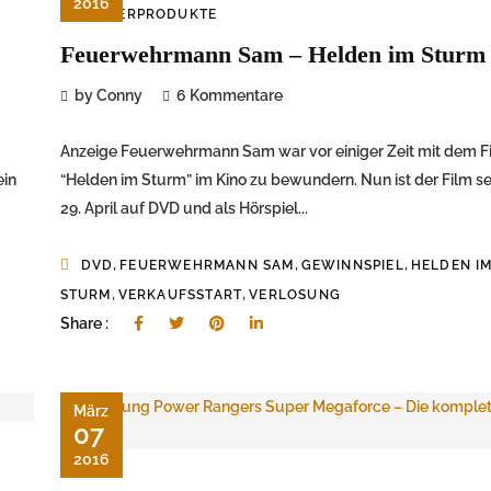
2016
KINDERPRODUKTE
Feuerwehrmann Sam – Helden im Sturm
by Conny
6 Kommentare
Anzeige Feuerwehrmann Sam war vor einiger Zeit mit dem F
ein
“Helden im Sturm” im Kino zu bewundern. Nun ist der Film s
29. April auf DVD und als Hörspiel...
,
,
,
DVD
FEUERWEHRMANN SAM
GEWINNSPIEL
HELDEN I
,
,
STURM
VERKAUFSSTART
VERLOSUNG
Share :
März
07
2016