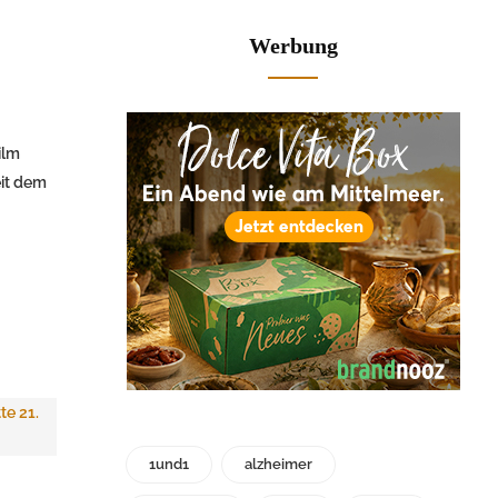
Werbung
ilm
eit dem
M
1und1
alzheimer