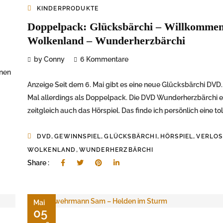
KINDERPRODUKTE
Doppelpack: Glücksbärchi – Willkomme
Wolkenland – Wunderherzbärchi
by Conny
6 Kommentare
inen
Anzeige Seit dem 6. Mai gibt es eine neue Glücksbärchi DVD.
Mal allerdings als Doppelpack. Die DVD Wunderherzbärchi e
zeitgleich auch das Hörspiel. Das finde ich persönlich eine toll
,
,
,
,
DVD
GEWINNSPIEL
GLÜCKSBÄRCHI
HÖRSPIEL
VERLO
,
WOLKENLAND
WUNDERHERZBÄRCHI
Share :
Mai
05