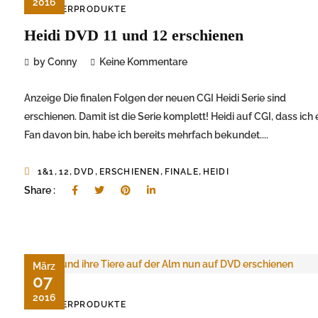
2016
KINDERPRODUKTE
Heidi DVD 11 und 12 erschienen
by Conny
Keine Kommentare
Anzeige Die finalen Folgen der neuen CGI Heidi Serie sind
erschienen. Damit ist die Serie komplett! Heidi auf CGI, dass ich 
Fan davon bin, habe ich bereits mehrfach bekundet....
,
,
,
,
,
1&1
12
DVD
ERSCHIENEN
FINALE
HEIDI
Share :
März
07
2016
KINDERPRODUKTE