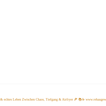
 & echtes Leben
Zwischen Chaos, Tiefgang & Airfryer 🍕 📚☕️
www.rehaugew.