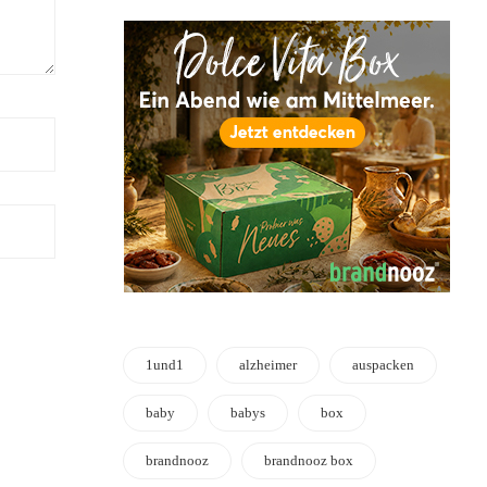
1und1
alzheimer
auspacken
baby
babys
box
brandnooz
brandnooz box