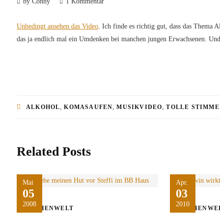
by Conny
1 Kommentar
Unbedingt ansehen das Video
. Ich finde es richtig gut, dass das Thema
das ja endlich mal ein Umdenken bei manchen jungen Erwachsenen. Und 
,
,
,
ALKOHOL
KOMASAUFEN
MUSIKVIDEO
TOLLE STIMME
Related Posts
Mai
Apr.
05
03
2008
2010
MEDIENWELT
MEDIENWE