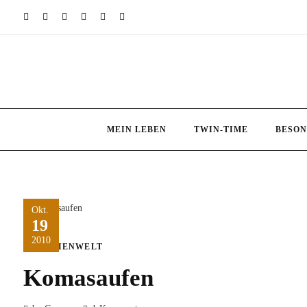
Skip
to
content
MEIN LEBEN
TWIN-TIME
BESON
Okt.
19
2010
MEDIENWELT
Komasaufen