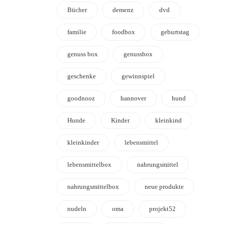
Bücher
demenz
dvd
familie
foodbox
geburtstag
genuss box
genussbox
geschenke
gewinnspiel
goodnooz
hannover
hund
Hunde
Kinder
kleinkind
kleinkinder
lebensmittel
lebensmittelbox
nahrungsmittel
nahrungsmittelbox
neue produkte
nudeln
oma
projekt52