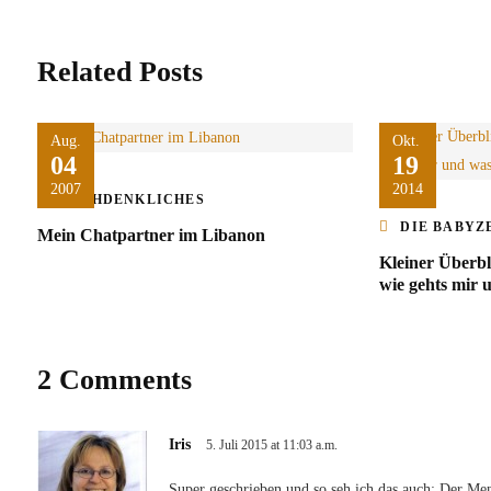
Related Posts
Aug.
Okt.
04
19
2007
2014
NACHDENKLICHES
DIE BABYZ
Mein Chatpartner im Libanon
Kleiner Überbl
wie gehts mir u
2 Comments
Iris
5. Juli 2015 at 11:03 a.m.
Super geschrieben und so seh ich das auch: Der Men