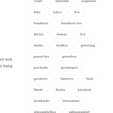
1und1
alzheimer
auspacken
baby
babys
box
brandnooz
brandnooz box
Bücher
demenz
dvd
familie
foodbox
geburtstag
genuss box
genussbox
ich mich
hr häufig
geschenke
gewinnspiel
goodnooz
hannover
hund
Hunde
Kinder
kleinkind
kleinkinder
lebensmittel
lebensmittelbox
nahrungsmittel