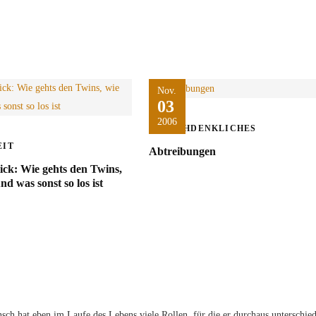
Nov.
03
2006
NACHDENKLICHES
EIT
Abtreibungen
ick: Wie gehts den Twins,
nd was sonst so los ist
sch hat eben im Laufe des Lebens viele Rollen, für die er durchaus unterschied