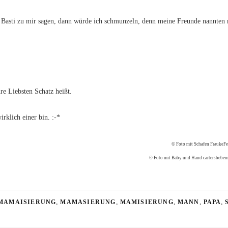
asti zu mir sagen, dann würde ich schmunzeln, denn meine Freunde nannten
hre Liebsten Schatz heißt.
irklich einer bin. :-*
© Foto mit Schafen FraukeFe
© Foto mit Baby und Hand cartersbebe
,
,
,
,
,
MAMAISIERUNG
MAMASIERUNG
MAMISIERUNG
MANN
PAPA