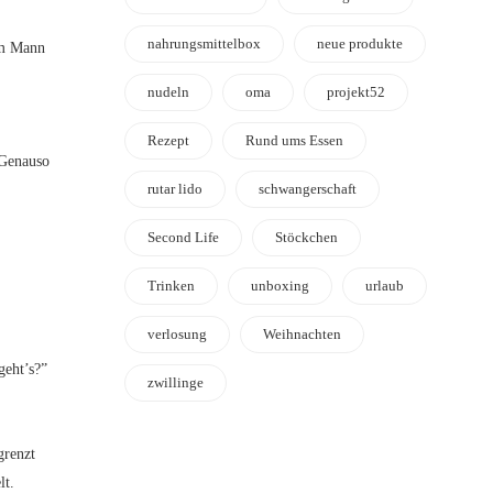
nahrungsmittelbox
neue produkte
em Mann
nudeln
oma
projekt52
Rezept
Rund ums Essen
 Genauso
rutar lido
schwangerschaft
Second Life
Stöckchen
Trinken
unboxing
urlaub
verlosung
Weihnachten
geht’s?”
zwillinge
grenzt
lt.