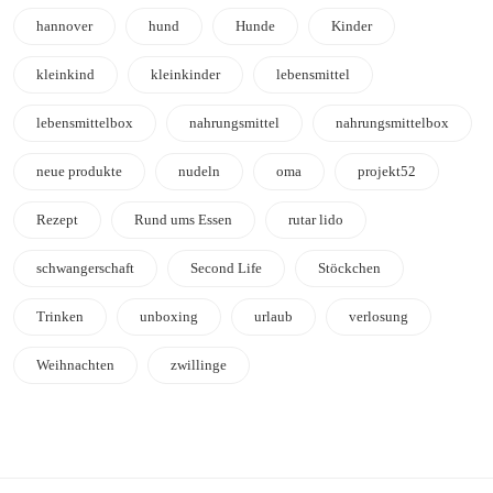
hannover
hund
Hunde
Kinder
kleinkind
kleinkinder
lebensmittel
lebensmittelbox
nahrungsmittel
nahrungsmittelbox
neue produkte
nudeln
oma
projekt52
Rezept
Rund ums Essen
rutar lido
schwangerschaft
Second Life
Stöckchen
Trinken
unboxing
urlaub
verlosung
Weihnachten
zwillinge