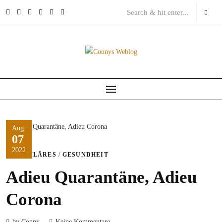
Skip
to
content
Aug.
07
2022
/
FAMILÄRES
GESUNDHEIT
Adieu Quarantäne, Adieu
Corona
by Conny
Keine Kommentare