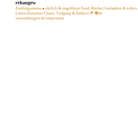
rehaugew
Zwillingsmama ● ehrlich & ungefiltert
Food, Bücher, Gedanken & echtes
Leben
Zwischen Chaos, Tiefgang & Airfryer 🍕 📚☕️
www.rehaugew.de/impressum