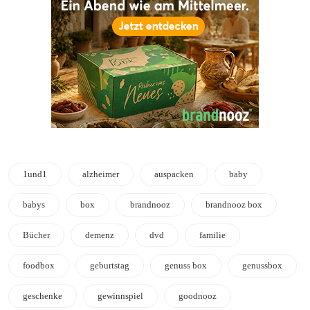
1und1
alzheimer
auspacken
baby
babys
box
brandnooz
brandnooz box
Bücher
demenz
dvd
familie
foodbox
geburtstag
genuss box
genussbox
geschenke
gewinnspiel
goodnooz