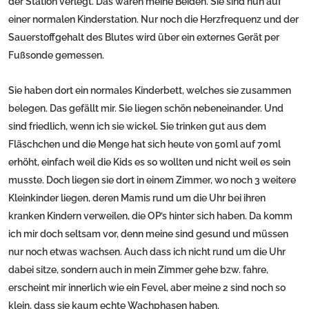
der Station verlegt. Das waren meine Beiden. Sie sind nun auf
einer normalen Kinderstation. Nur noch die Herzfrequenz und der
Sauerstoffgehalt des Blutes wird über ein externes Gerät per
Fußsonde gemessen.
Sie haben dort ein normales Kinderbett, welches sie zusammen
belegen. Das gefällt mir. Sie liegen schön nebeneinander. Und
sind friedlich, wenn ich sie wickel. Sie trinken gut aus dem
Fläschchen und die Menge hat sich heute von 50ml auf 70ml
erhöht, einfach weil die Kids es so wollten und nicht weil es sein
musste. Doch liegen sie dort in einem Zimmer, wo noch 3 weitere
Kleinkinder liegen, deren Mamis rund um die Uhr bei ihren
kranken Kindern verweilen, die OP’s hinter sich haben. Da komm
ich mir doch seltsam vor, denn meine sind gesund und müssen
nur noch etwas wachsen. Auch dass ich nicht rund um die Uhr
dabei sitze, sondern auch in mein Zimmer gehe bzw. fahre,
erscheint mir innerlich wie ein Fevel, aber meine 2 sind noch so
klein, dass sie kaum echte Wachphasen haben.