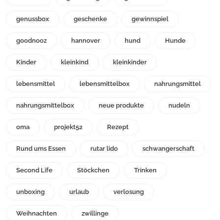
genussbox
geschenke
gewinnspiel
goodnooz
hannover
hund
Hunde
Kinder
kleinkind
kleinkinder
lebensmittel
lebensmittelbox
nahrungsmittel
nahrungsmittelbox
neue produkte
nudeln
oma
projekt52
Rezept
Rund ums Essen
rutar lido
schwangerschaft
Second Life
Stöckchen
Trinken
unboxing
urlaub
verlosung
Weihnachten
zwillinge