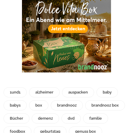
1und1
alzheimer
auspacken
baby
babys
box
brandnooz
brandnooz box
Bücher
demenz
dvd
familie
foodbox
geburtstag
genuss box