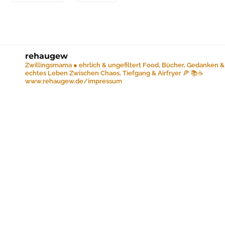
rehaugew
Zwillingsmama ● ehrlich & ungefiltert
Food, Bücher, Gedanken &
echtes Leben
Zwischen Chaos, Tiefgang & Airfryer 🍕 📚☕️
www.rehaugew.de/impressum